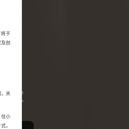
帮将于
家及创
帮
好家
问，关
。住小
方式，