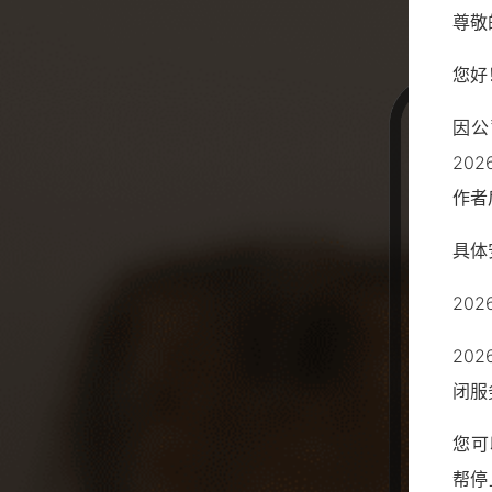
尊敬
您好
因公
20
作者
具体
20
20
闭服
您可
帮停