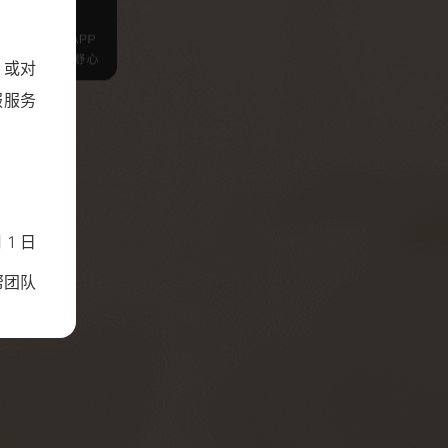
，或对
服服务
 1 日
帮团队